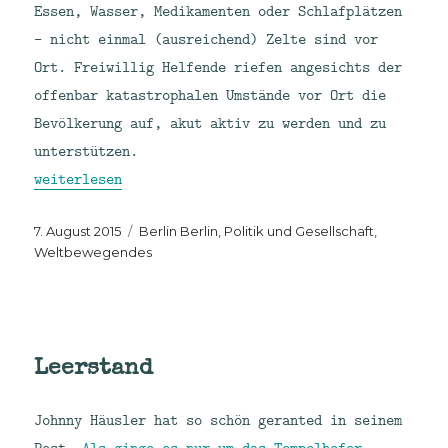
Essen, Wasser, Medikamenten oder Schlafplätzen
– nicht einmal (ausreichend) Zelte sind vor
Ort. Freiwillig Helfende riefen angesichts der
offenbar katastrophalen Umstände vor Ort die
Bevölkerung auf, akut aktiv zu werden und zu
unterstützen.
„Tropfen auf den heißen #LaGeSo-Stein.“
weiterlesen
Veröffentlicht
Kategorien
7. August 2015
Berlin Berlin
,
Politik und Gesellschaft
,
am
Weltbewegendes
Leerstand
Johnny Häusler hat so schön geranted in seinem
Post
„Als ginge es nur um das Tempelhofer