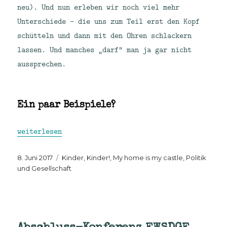
neu). Und nun erleben wir noch viel mehr
Unterschiede – die uns zum Teil erst den Kopf
schütteln und dann mit den Ohren schlackern
lassen. Und manches „darf“ man ja gar nicht
aussprechen.
Ein paar Beispiele?
„Kinderarztbeobachtungen: IGeL, Impfungen und Mediz
weiterlesen
Veröffentlicht
Kategorien
8. Juni 2017
Kinder, Kinder!
,
My home is my castle
,
Politik
am
und Gesellschaft
Abschluss-Konferenz EWSDGE