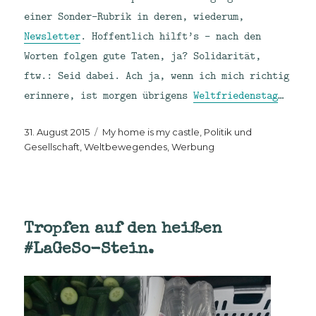
einer Sonder-Rubrik in deren, wiederum,
Newsletter
. Hoffentlich hilft’s – nach den
Worten folgen gute Taten, ja? Solidarität,
ftw.: Seid dabei. Ach ja, wenn ich mich richtig
erinnere, ist morgen übrigens
Weltfriedenstag
…
Veröffentlicht
Kategorien
31. August 2015
My home is my castle
,
Politik und
am
Gesellschaft
,
Weltbewegendes
,
Werbung
Tropfen auf den heißen
#LaGeSo-Stein.