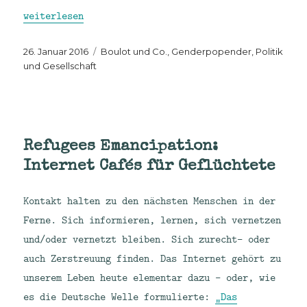
„Ruck und Röcke beim 4. efF-Neujahrsempfang“
weiterlesen
Veröffentlicht
Kategorien
26. Januar 2016
Boulot und Co.
,
Genderpopender
,
Politik
am
und Gesellschaft
Refugees Emancipation:
Internet Cafés für Geflüchtete
Kontakt halten zu den nächsten Menschen in der
Ferne. Sich informieren, lernen, sich vernetzen
und/oder vernetzt bleiben. Sich zurecht- oder
auch Zerstreuung finden. Das Internet gehört zu
unserem Leben heute elementar dazu – oder, wie
es die Deutsche Welle formulierte:
„Das