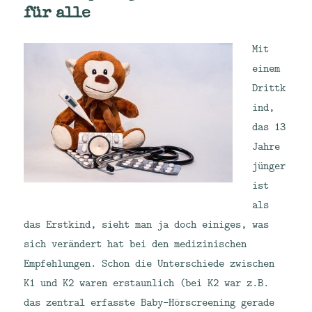
für alle
Mit
einem
Drittk
ind,
das 13
Jahre
jünger
ist
als
das Erstkind, sieht man ja doch einiges, was
sich verändert hat bei den medizinischen
Empfehlungen. Schon die Unterschiede zwischen
K1 und K2 waren erstaunlich (bei K2 war z.B.
das zentral erfasste Baby-Hörscreening gerade