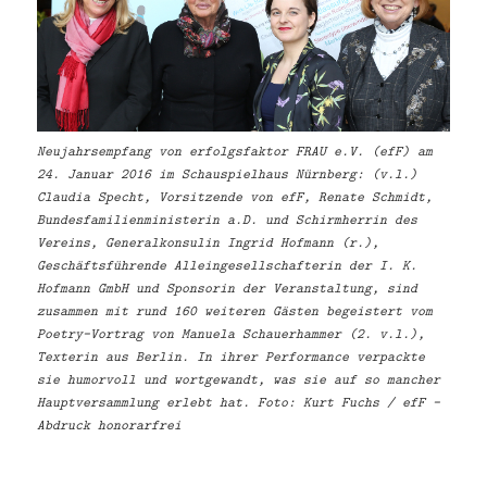
Neujahrsempfang von erfolgsfaktor FRAU e.V. (efF) am
24. Januar 2016 im Schauspielhaus Nürnberg: (v.l.)
Claudia Specht, Vorsitzende von efF, Renate Schmidt,
Bundesfamilienministerin a.D. und Schirmherrin des
Vereins, Generalkonsulin Ingrid Hofmann (r.),
Geschäftsführende Alleingesellschafterin der I. K.
Hofmann GmbH und Sponsorin der Veranstaltung, sind
zusammen mit rund 160 weiteren Gästen begeistert vom
Poetry-Vortrag von Manuela Schauerhammer (2. v.l.),
Texterin aus Berlin. In ihrer Performance verpackte
sie humorvoll und wortgewandt, was sie auf so mancher
Hauptversammlung erlebt hat. Foto: Kurt Fuchs / efF –
Abdruck honorarfrei