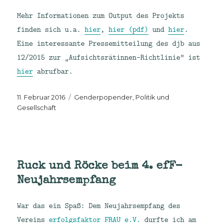
Mehr Informationen zum Output des Projekts
finden sich u.a.
hier
,
hier (pdf)
und
hier
.
Eine interessante Pressemitteilung des djb aus
12/2015 zur „Aufsichtsrätinnen-Richtlinie“ ist
hier
abrufbar.
Veröffentlicht
Kategorien
11. Februar 2016
Genderpopender
,
Politik und
am
Gesellschaft
Ruck und Röcke beim 4. efF-
Neujahrsempfang
War das ein Spaß: Dem Neujahrsempfang des
Vereins
erfolgsfaktor FRAU e.V.
durfte ich am