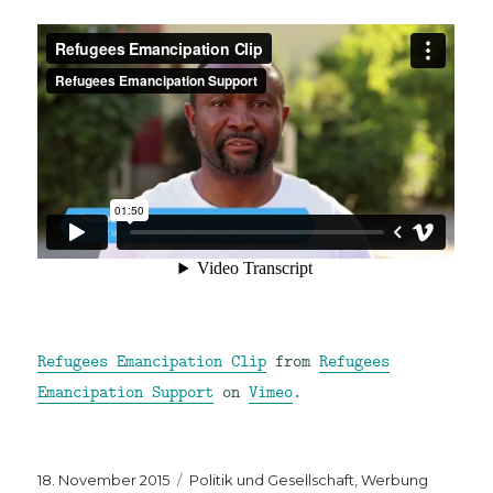
Refugees Emancipation Clip
from
Refugees
Emancipation Support
on
Vimeo
.
Veröffentlicht
Kategorien
18. November 2015
Politik und Gesellschaft
,
Werbung