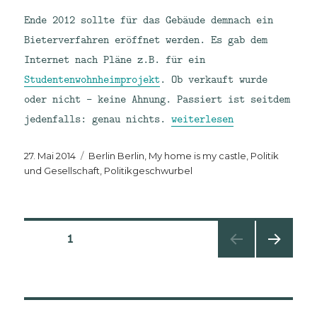
Ende 2012 sollte für das Gebäude demnach ein
Bieterverfahren eröffnet werden. Es gab dem
Internet nach Pläne z.B. für ein
Studentenwohnheimprojekt
. Ob verkauft wurde
oder nicht – keine Ahnung. Passiert ist seitdem
„Leerstand“
jedenfalls: genau nichts.
weiterlesen
Veröffentlicht
Kategorien
27. Mai 2014
Berlin Berlin
,
My home is my castle
,
Politik
am
und Gesellschaft
,
Politikgeschwurbel
Seitennummerierung
SEITE
1
NÄCHS
der
TE
SEITE
Beiträge