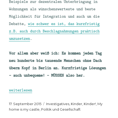
Beispiele zur dezentralen Unterbringung in
Wohnungen als wünschenswerteste und beste
Möglichkeit für Integration und auch um die
Debatte,
wie schwer es ist, das kurzfristig
z.B. auch durch Beschlagnahmungen praktisch
umzusetzen
.
Vor allem aber weiß ich: Es kommen jeden Tag
neu hunderte bis tausende Menschen ohne Dach
überm Kopf in Berlin an. Kurzfristige Lösungen
– auch unbequeme! – MÜSSEN also her.
„Sport frei – nicht in meiner Turnhalle?! Gegen ein
weiterlesen
Veröffentlicht
Kategorien
17. September 2015
Investigatives
,
Kinder, Kinder!
,
My
am
home is my castle
,
Politik und Gesellschaft