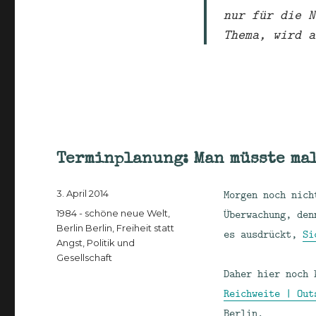
nur für die N
Thema, wird a
Terminplanung: Man müsste mal
Veröffentlicht
Morgen noch nich
3. April 2014
am
Kategorien
Überwachung, den
1984 - schöne neue Welt
,
Berlin Berlin
,
Freiheit statt
es ausdrückt,
Si
Angst
,
Politik und
Gesellschaft
Daher hier noch 
Reichweite | Out
Berlin.