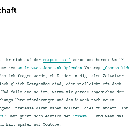
chaft
nt ihr mich auf der
re:publica14
sehen und hören: Um 17
h meinen
an letztes Jahr anknüpfenden
Vortrag
„Common kid
dem ich fragen werde, ob Kinder im digitalen Zeitalter
isch gleich Netzgemüse sind, oder vielleicht oft doch
 Und falls das so ist, warum wir gerade angesichts der
chungs-Herausforderungen und dem Wunsch nach neuen
ngend Interesse daran haben sollten, dies zu ändern. Ihr
rt
? Dann guckt doch einfach den
Stream
! – und wenn das
nn halt später auf Youtube.