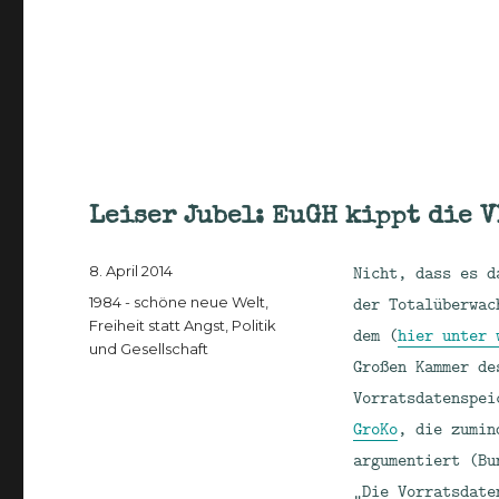
Leiser Jubel: EuGH kippt die 
Veröffentlicht
Nicht, dass es d
8. April 2014
am
Kategorien
der Totalüberwac
1984 - schöne neue Welt
,
Freiheit statt Angst
,
Politik
dem (
hier unter 
und Gesellschaft
Großen Kammer d
Vorratsdatenspei
GroKo
, die zumin
argumentiert (Bu
„Die Vorratsdate