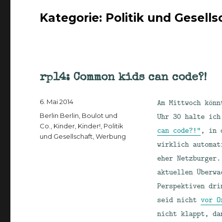
Kategorie:
Politik und Gesells
rp14: Common kids can code?!
Veröffentlicht
Am Mittwoch kön
6. Mai 2014
am
Kategorien
Uhr 30 halte ic
Berlin Berlin
,
Boulot und
Co.
,
Kinder, Kinder!
,
Politik
can code?!“
, in 
und Gesellschaft
,
Werbung
wirklich automat
eher Netzburger.
aktuellen Überwa
Perspektiven dri
seid nicht
vor O
nicht klappt, da