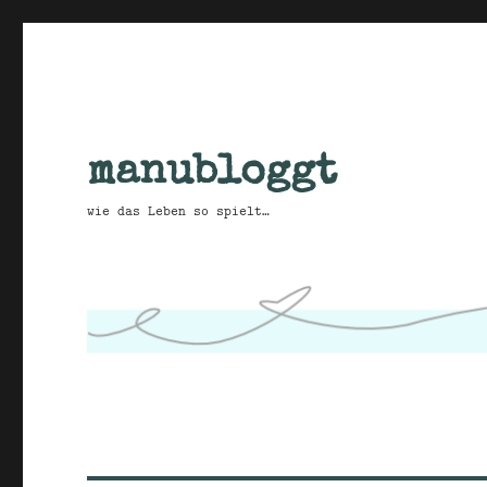
manubloggt
wie das Leben so spielt…