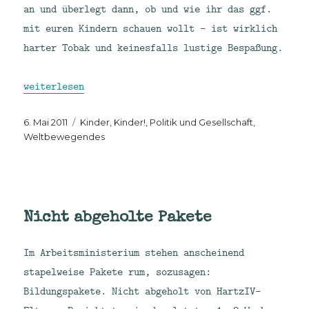
an und überlegt dann, ob und wie ihr das ggf.
mit euren Kindern schauen wollt – ist wirklich
harter Tobak und keinesfalls lustige Bespaßung.
„Krieg lernen: War School.“
weiterlesen
Veröffentlicht
Kategorien
6. Mai 2011
Kinder, Kinder!
,
Politik und Gesellschaft
,
am
Weltbewegendes
Nicht abgeholte Pakete
Im Arbeitsministerium stehen anscheinend
stapelweise Pakete rum, sozusagen:
Bildungspakete. Nicht abgeholt von HartzIV-