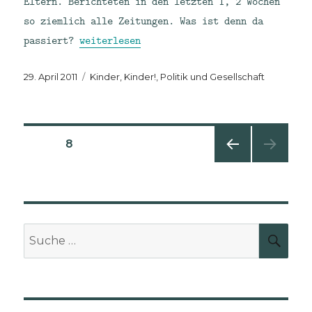
Eltern. Berichteten in den letzten 1, 2 Wochen
so ziemlich alle Zeitungen. Was ist denn da
„Nicht abgeholte Pakete“
passiert?
weiterlesen
Veröffentlicht
Kategorien
29. April 2011
Kinder, Kinder!
,
Politik und Gesellschaft
am
Seitennummerierung
SEITE
8
VORHE
der
RIGE
SEITE
Beiträge
Suche
SUCH
nach: