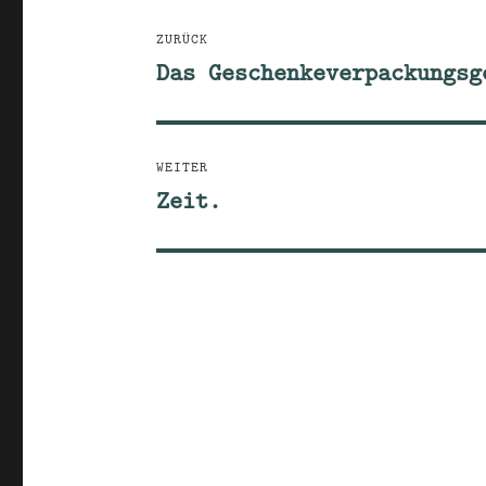
Beitragsnavigation
ZURÜCK
Das Geschenkeverpackungsg
Vorheriger
Beitrag:
WEITER
Zeit.
Nächster
Beitrag: