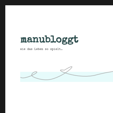
manubloggt
wie das Leben so spielt…