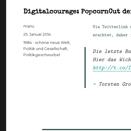
Digitalcourage: PopcornCut d
Autor
Via Twitterlink 
manu
Veröffentlicht
erachtet, daher 
25. Januar 2014
am
Kategorien
1984 - schöne neue Welt
,
Politik und Gesellschaft
,
Die letzte B
Politikgeschwurbel
Hier das Wic
http://t.co/I
— Torsten Gr