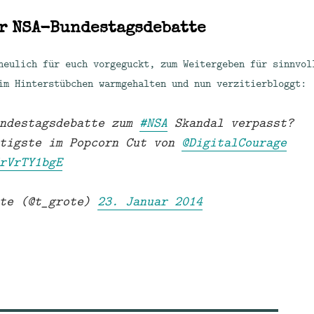
er NSA-Bundestagsdebatte
neulich für euch vorgeguckt, zum Weitergeben für sinnvol
im Hinterstübchen warmgehalten und nun verzitierbloggt:
undestagsdebatte zum
#NSA
Skandal verpasst?
htigste im Popcorn Cut von
@DigitalCourage
rVrTY1bgE
ote (@t_grote)
23. Januar 2014