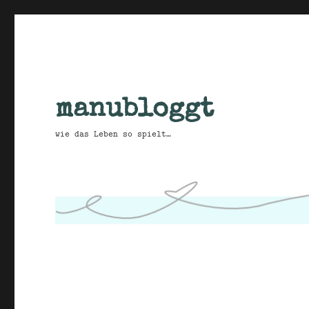
manubloggt
wie das Leben so spielt…