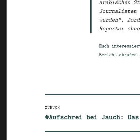
arabischen St
Journalisten 
werden“, ford
Reporter ohne
Euch interessie
Bericht abrufen.
Beitragsnavigation
ZURÜCK
#Aufschrei bei Jauch: Das
Vorheriger
Beitrag: