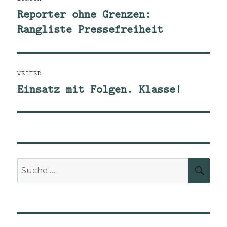
Reporter ohne Grenzen:
Vorheriger
Rangliste Pressefreiheit
Beitrag:
WEITER
Einsatz mit Folgen. Klasse!
Nächster
Beitrag:
Suche
SUCH
nach: