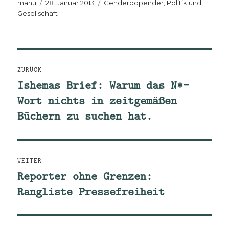
Autor
Veröffentlicht
Kategorien
manu
28. Januar 2013
Genderpopender
,
Politik und
am
Gesellschaft
Beitragsnavigation
ZURÜCK
Ishemas Brief: Warum das N*-
Vorheriger
Wort nichts in zeitgemäßen
Beitrag:
Büchern zu suchen hat.
WEITER
Reporter ohne Grenzen:
Nächster
Rangliste Pressefreiheit
Beitrag: