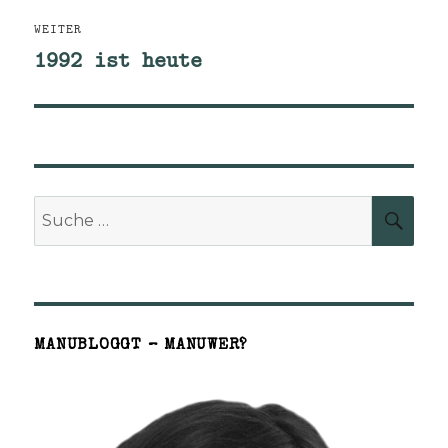
WEITER
1992 ist heute
Nächster
Beitrag:
Suche
SUCH
nach:
MANUBLOGGT – MANUWER?