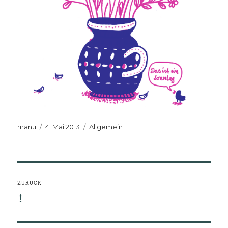
Autor
Veröffentlicht
Kategorien
manu
4. Mai 2013
Allgemein
am
Beitragsnavigation
ZURÜCK
!
Vorheriger
Beitrag: