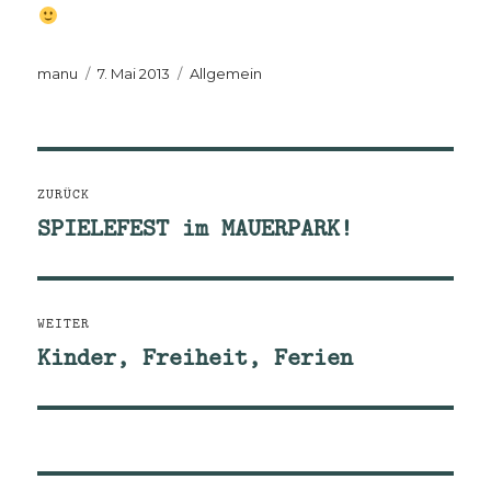
Autor
Veröffentlicht
Kategorien
manu
7. Mai 2013
Allgemein
am
Beitragsnavigation
ZURÜCK
SPIELEFEST im MAUERPARK!
Vorheriger
Beitrag:
WEITER
Kinder, Freiheit, Ferien
Nächster
Beitrag: