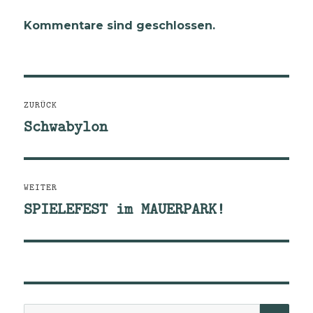
Kommentare sind geschlossen.
Beitragsnavigation
ZURÜCK
Schwabylon
Vorheriger
Beitrag:
WEITER
SPIELEFEST im MAUERPARK!
Nächster
Beitrag:
Suche