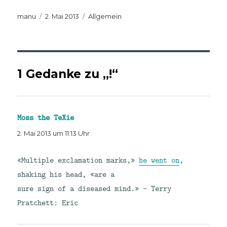
Autor
Veröffentlicht
Kategorien
manu
2. Mai 2013
Allgemein
am
1 Gedanke zu „!“
Moss the TeXie
sagt:
2. Mai 2013 um 11:13 Uhr
«Multiple exclamation marks,»
he went on
,
shaking his head, «are a
sure sign of a diseased mind.» — Terry
Pratchett: Eric