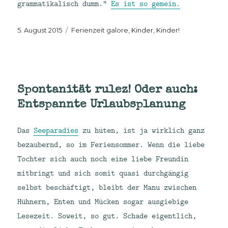
grammatikalisch dumm.“
Es ist so gemein.
Veröffentlicht
Kategorien
5. August 2015
Ferienzeit galore
,
Kinder, Kinder!
am
Spontanität rulez! Oder auch:
Entspannte Urlaubsplanung
Das
Seeparadies
zu hüten, ist ja wirklich ganz
bezaubernd, so im Feriensommer. Wenn die liebe
Tochter sich auch noch eine liebe Freundin
mitbringt und sich somit quasi durchgängig
selbst beschäftigt, bleibt der Manu zwischen
Hühnern, Enten und Mücken sogar ausgiebige
Lesezeit. Soweit, so gut. Schade eigentlich,