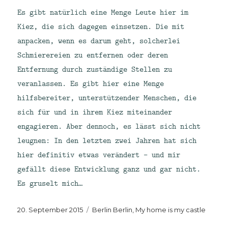
Es gibt natürlich eine Menge Leute hier im
Kiez, die sich dagegen einsetzen. Die mit
anpacken, wenn es darum geht, solcherlei
Schmierereien zu entfernen oder deren
Entfernung durch zuständige Stellen zu
veranlassen. Es gibt hier eine Menge
hilfsbereiter, unterstützender Menschen, die
sich für und in ihrem Kiez miteinander
engagieren. Aber dennoch, es lässt sich nicht
leugnen: In den letzten zwei Jahren hat sich
hier definitiv etwas verändert – und mir
gefällt diese Entwicklung ganz und gar nicht.
Es gruselt mich…
Veröffentlicht
Kategorien
20. September 2015
Berlin Berlin
,
My home is my castle
am