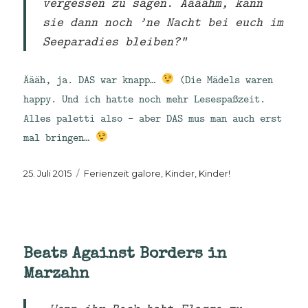
vergessen zu sagen. Äääähm, kann
sie dann noch ’ne Nacht bei euch im
Seeparadies bleiben?“
Äääh, ja. DAS war knapp…
(Die Mädels waren
happy. Und ich hatte noch mehr Lesespaßzeit.
Alles paletti also – aber DAS mus man auch erst
mal bringen…
Veröffentlicht
Kategorien
25. Juli 2015
Ferienzeit galore
,
Kinder, Kinder!
am
Beats Against Borders in
Marzahn