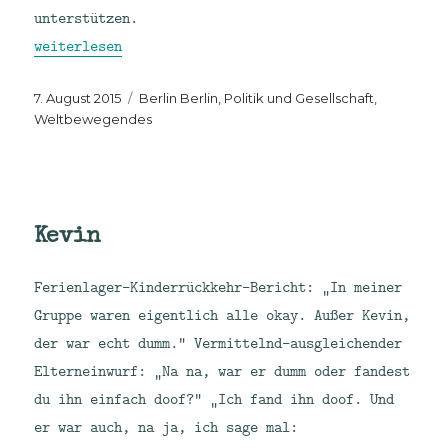
unterstützen.
„Tropfen auf den heißen #LaGeSo-Stein.“
weiterlesen
Veröffentlicht
Kategorien
7. August 2015
Berlin Berlin
,
Politik und Gesellschaft
,
am
Weltbewegendes
Kevin
Ferienlager-Kinderrückkehr-Bericht: „In meiner
Gruppe waren eigentlich alle okay. Außer Kevin,
der war echt dumm.“ Vermittelnd-ausgleichender
Elterneinwurf: „Na na, war er dumm oder fandest
du ihn einfach doof?“ „Ich fand ihn doof. Und
er war auch, na ja, ich sage mal: