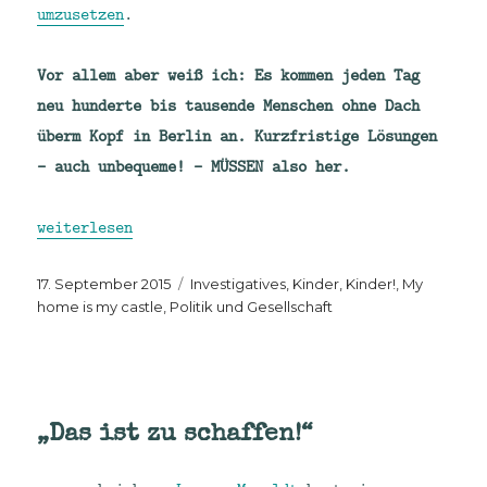
umzusetzen
.
Vor allem aber weiß ich: Es kommen jeden Tag
neu hunderte bis tausende Menschen ohne Dach
überm Kopf in Berlin an. Kurzfristige Lösungen
– auch unbequeme! – MÜSSEN also her.
„Sport frei – nicht in meiner Turnhalle?! Gegen ein
weiterlesen
Veröffentlicht
Kategorien
17. September 2015
Investigatives
,
Kinder, Kinder!
,
My
am
home is my castle
,
Politik und Gesellschaft
„Das ist zu schaffen!“