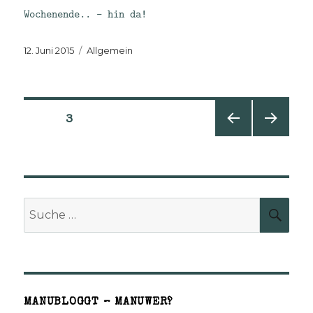
Wochenende.. – hin da!
Veröffentlicht
Kategorien
12. Juni 2015
Allgemein
am
Seitennummerierung
SEITE
3
VORHE
NÄCHS
der
RIGE
TE
SEITE
SEITE
Beiträge
Suche
SUCH
nach:
MANUBLOGGT – MANUWER?