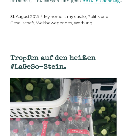
erinnere, ist morgen übrigens
Weltfriedenstag
…
Veröffentlicht
Kategorien
31. August 2015
My home is my castle
,
Politik und
am
Gesellschaft
,
Weltbewegendes
,
Werbung
Tropfen auf den heißen
#LaGeSo-Stein.