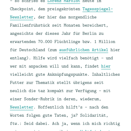
– so schrieb es
Lorenz Maroldt
heute im
Checkpoint, dem preisgekrönten
Tagesspiegel-
Newsletter
, der hier das morgendliche
Familienfrühstück seit Monaten bereichert,
angesichts der dieses Jahr für Berlin zu
erwartenden 70.000 Flüchtlinge bzw. 1 Million
für Deutschland (zum
ausführlichen Artikel
hier
entlang). Hilfe wird vielfach benötigt – und
wer mit anpacken will und kann, findet
hier
vielleicht gute Anknüpfungspunkte. Inhaltliches
Futter zur Thematik stellt übrigens seit
neulich die taz kompakt zur Verfügung – mit
einer Sonder-Rubrik in deren, wiederum,
Newsletter
. Hoffentlich hilft’s – nach den
Worten folgen gute Taten, ja? Solidarität,
ftw.: Seid dabei. Ach ja, wenn ich mich richtig