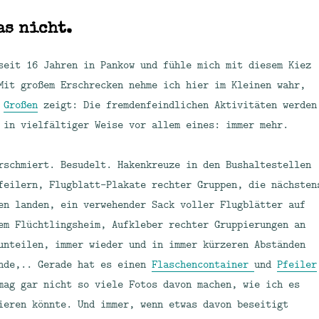
as nicht.
seit 16 Jahren in Pankow und fühle mich mit diesem Kiez
Mit großem Erschrecken nehme ich hier im Kleinen wahr,
m
Großen
zeigt: Die fremdenfeindlichen Aktivitäten werden
 in vielfältiger Weise vor allem eines: immer mehr.
rschmiert. Besudelt. Hakenkreuze in den Bushaltestellen
feilern, Flugblatt-Plakate rechter Gruppen, die nächsten
en landen, ein verwehender Sack voller Flugblätter auf
em Flüchtlingsheim, Aufkleber rechter Gruppierungen an
unteilen, immer wieder und in immer kürzeren Abständen
nde,.. Gerade hat es einen
Flaschencontainer
und
Pfeiler
mag gar nicht so viele Fotos davon machen, wie ich es
ieren könnte. Und immer, wenn etwas davon beseitigt