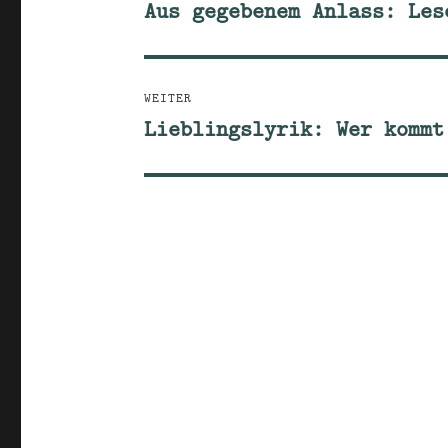
Aus gegebenem Anlass: Les
Vorheriger
Beitrag:
WEITER
Lieblingslyrik: Wer kommt
Nächster
Beitrag: