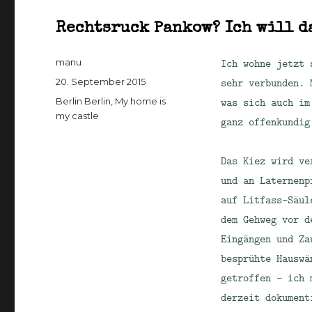
Rechtsruck Pankow? Ich will d
Autor
Ich wohne jetzt 
manu
Veröffentlicht
sehr verbunden. 
20. September 2015
am
Kategorien
was sich auch i
Berlin Berlin
,
My home is
my castle
ganz offenkundig
Das Kiez wird ve
und an Laternenp
auf Litfass-Säul
dem Gehweg vor d
Eingängen und Za
besprühte Hauswä
getroffen – ich 
derzeit dokument