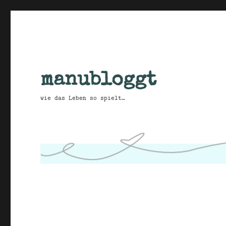
manubloggt
wie das Leben so spielt…