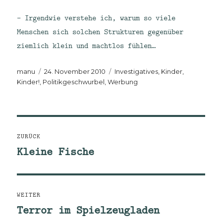
– Irgendwie verstehe ich, warum so viele
Menschen sich solchen Strukturen gegenüber
ziemlich klein und machtlos fühlen…
Autor
Veröffentlicht
Kategorien
manu
24. November 2010
Investigatives
,
Kinder,
am
Kinder!
,
Politikgeschwurbel
,
Werbung
Beitragsnavigation
ZURÜCK
Kleine Fische
Vorheriger
Beitrag:
WEITER
Terror im Spielzeugladen
Nächster