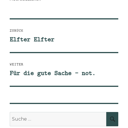
Beitragsnavigation
ZURÜCK
Elfter Elfter
Vorheriger
Beitrag:
WEITER
Für die gute Sache – not.
Nächster
Beitrag:
Suche
SUCH
nach: