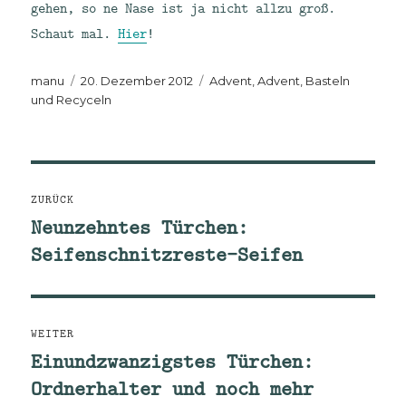
gehen, so ne Nase ist ja nicht allzu groß.
Schaut mal.
Hier
!
Autor
Veröffentlicht
Kategorien
manu
20. Dezember 2012
Advent, Advent
,
Basteln
am
und Recyceln
Beitragsnavigation
ZURÜCK
Neunzehntes Türchen:
Vorheriger
Seifenschnitzreste-Seifen
Beitrag:
WEITER
Einundzwanzigstes Türchen:
Nächster
Ordnerhalter und noch mehr
Beitrag: