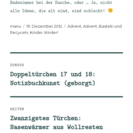
Badezimmer bei der Dusche, oder … Ja, nicht
alle Ideen, die alt sind, sind schlecht!
Autor
Veröffentlicht
Kategorien
manu
19. Dezember 2012
Advent, Advent
,
Basteln und
am
Recyceln
,
Kinder, Kinder!
Beitragsnavigation
ZURÜCK
Doppeltürchen 17 und 18:
Vorheriger
Notizbuchkunst (geborgt)
Beitrag:
WEITER
Zwanzigstes Türchen:
Nächster
Nasenwärmer aus Wollresten
Beitrag: