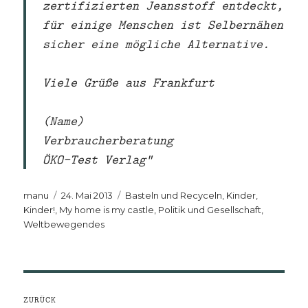
zertifizierten Jeansstoff entdeckt,
für einige Menschen ist Selbernähen
sicher eine mögliche Alternative.
Viele Grüße aus Frankfurt
(Name)
Verbraucherberatung
ÖKO-Test Verlag“
Autor
Veröffentlicht
Kategorien
manu
24. Mai 2013
Basteln und Recyceln
,
Kinder,
am
Kinder!
,
My home is my castle
,
Politik und Gesellschaft
,
Weltbewegendes
Beitragsnavigation
ZURÜCK