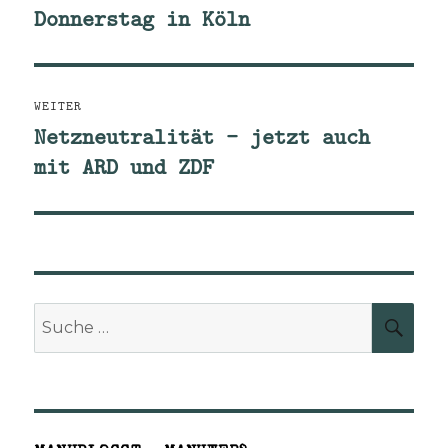
Donnerstag in Köln
Vorheriger
Beitrag:
WEITER
Netzneutralität – jetzt auch
Nächster
mit ARD und ZDF
Beitrag:
Suche
SUCH
nach: