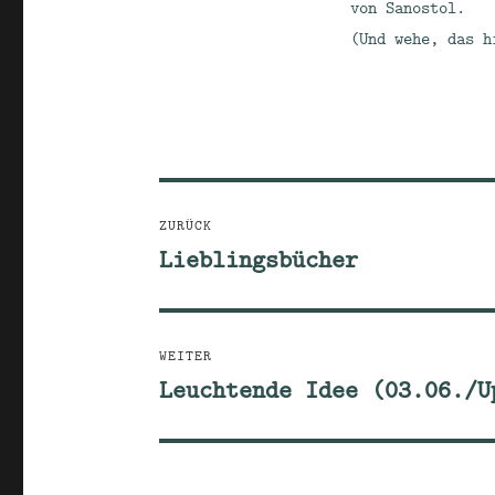
von Sanostol.
(Und wehe, das h
Beitragsnavigation
ZURÜCK
Lieblingsbücher
Vorheriger
Beitrag:
WEITER
Leuchtende Idee (03.06./U
Nächster
Beitrag: