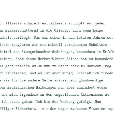
t. Allseits schnieft es, allseits schnupft es, jeder
em markerschütternd in die Glieder, auch wenn keine
enheit vorliegt. Das war schon in den letzten Jahren so:
ltern reagieren wir mit schnell verspannten Schultern
inimalsten Atemgeräuschveränderungen, besonders im Umfel
leinen. Aber diese Herbst/Winter-Saison hat es besonders
ik geht nämlich um.
Ob nun zu Recht oder zu Unrecht, mag
ht beurteilen, und es ist auch müßig. Schließlich finden
e wie für die andere Seite ausreichend glaubwürdige
nem medizinischen Halbwissen nun aber zumindest etwas
 und mich irgendwie an dem umgreifenden Aktionismus zu
 ich etwas getan: Ich bin der Werbung gefolgt. Nun
ölliger Sicherheit – mit dem sagenumwobenen Vitaminsirup