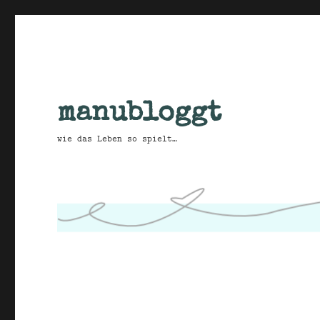
manubloggt
wie das Leben so spielt…