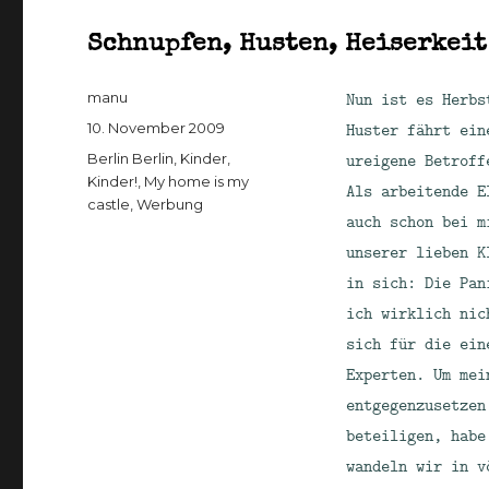
Schnupfen, Husten, Heiserkeit
Autor
Nun ist es Herbs
manu
Veröffentlicht
Huster fährt ein
10. November 2009
am
Kategorien
ureigene Betroff
Berlin Berlin
,
Kinder,
Kinder!
,
My home is my
Als arbeitende E
castle
,
Werbung
auch schon bei m
unserer lieben K
in sich: Die Pan
ich wirklich nic
sich für die ein
Experten. Um mei
entgegenzusetzen
beteiligen, habe
wandeln wir in v