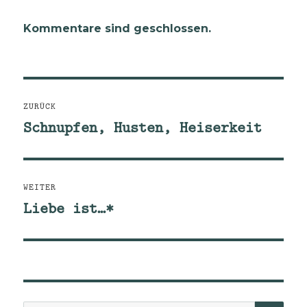
Kommentare sind geschlossen.
Beitragsnavigation
ZURÜCK
Schnupfen, Husten, Heiserkeit
Vorheriger
Beitrag:
WEITER
Liebe ist…*
Nächster
Beitrag: