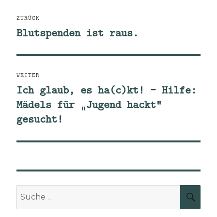
Beitragsnavigation
ZURÜCK
Blutspenden ist raus.
Vorheriger
Beitrag:
WEITER
Ich glaub, es ha(c)kt! – Hilfe:
Nächster
Mädels für „Jugend hackt“
Beitrag:
gesucht!
Suche
SUCH
nach: