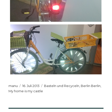
Autor
Veröffentlicht
Kategorien
manu
16. Juli 2013
Basteln und Recyceln
,
Berlin Berlin
,
am
My home is my castle