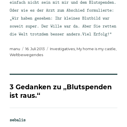
einfach nicht sein mit mir und dem Blutspenden.
Oder wie es der Arzt zum Abschied formulierte:
„Wir haben gesehen: Ihr kleines Blutbild war
soweit super. Der Wille war da. Aber Sie retten
die Welt trotzdem besser anders.Viel Erfolg!“
Autor
Veröffentlicht
Kategorien
manu
16. Juli 2013
Investigatives
,
My home is my castle
,
am
Weltbewegendes
3 Gedanken zu „Blutspenden
ist raus.“
sebalis
sagt: