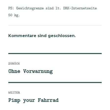
PS: Gewichtsgrenze sind lt. DRK-Internetseite
50 kg.
Kommentare sind geschlossen.
Beitragsnavigation
ZURÜCK
Ohne Vorwarnung
Vorheriger
Beitrag:
WEITER
Pimp your Fahrrad
Nächster
Beitrag: