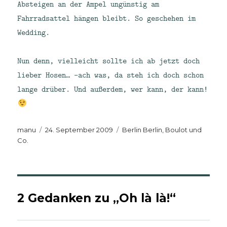
Absteigen an der Ampel ungünstig am
Fahrradsattel hängen bleibt. So geschehen im
Wedding.
Nun denn, vielleicht sollte ich ab jetzt doch
lieber Hosen… -ach was, da steh ich doch schon
lange drüber. Und außerdem, wer kann, der kann!
Autor
Veröffentlicht
Kategorien
manu
24. September 2009
Berlin Berlin
,
Boulot und
am
Co.
2 Gedanken zu „Oh là là!“