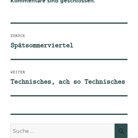
Kommentare sind geschlossen.
Beitragsnavigation
ZURÜCK
Spätsommerviertel
Vorheriger
Beitrag:
WEITER
Technisches, ach so Technisches
Nächster
Beitrag:
Suche
SUCH
nach: