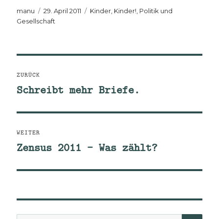
Autor
Veröffentlicht
Kategorien
manu
29. April 2011
Kinder, Kinder!
,
Politik und
am
Gesellschaft
Beitragsnavigation
ZURÜCK
Schreibt mehr Briefe.
Vorheriger
Beitrag:
WEITER
Zensus 2011 – Was zählt?
Nächster
Beitrag: