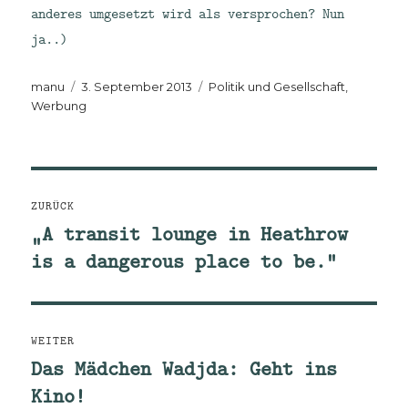
anderes umgesetzt wird als versprochen? Nun
ja..)
Autor
Veröffentlicht
Kategorien
manu
3. September 2013
Politik und Gesellschaft
,
am
Werbung
Beitragsnavigation
ZURÜCK
„A transit lounge in Heathrow
Vorheriger
is a dangerous place to be.“
Beitrag:
WEITER
Das Mädchen Wadjda: Geht ins
Nächster
Kino!
Beitrag: