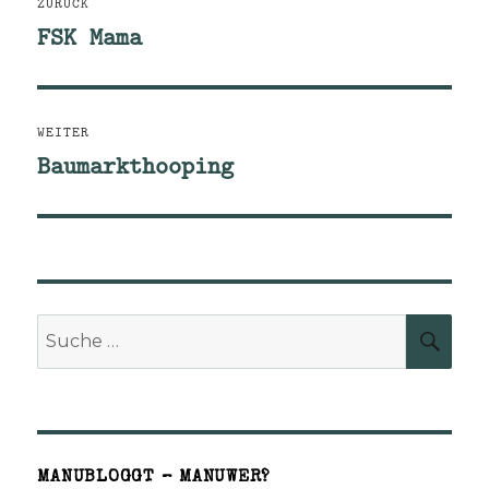
ZURÜCK
FSK Mama
Vorheriger
Beitrag:
WEITER
Baumarkthooping
Nächster
Beitrag:
Suche
SUCH
nach:
MANUBLOGGT – MANUWER?