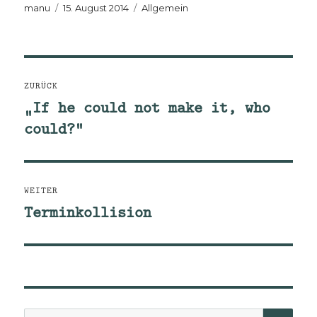
Autor
Veröffentlicht
Kategorien
manu
15. August 2014
Allgemein
am
Beitragsnavigation
ZURÜCK
„If he could not make it, who
Vorheriger
could?“
Beitrag:
WEITER
Terminkollision
Nächster
Beitrag: