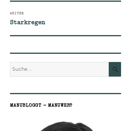
WEITER
Starkregen
Nächster
Beitrag:
Suche
SUCH
nach:
MANUBLOGGT – MANUWER?