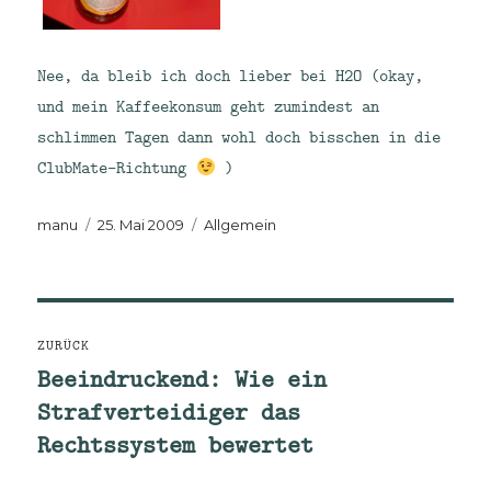
Nee, da bleib ich doch lieber bei H2O (okay,
und mein Kaffeekonsum geht zumindest an
schlimmen Tagen dann wohl doch bisschen in die
ClubMate-Richtung
)
Autor
Veröffentlicht
Kategorien
manu
25. Mai 2009
Allgemein
am
Beitragsnavigation
ZURÜCK
Beeindruckend: Wie ein
Vorheriger
Strafverteidiger das
Beitrag:
Rechtssystem bewertet