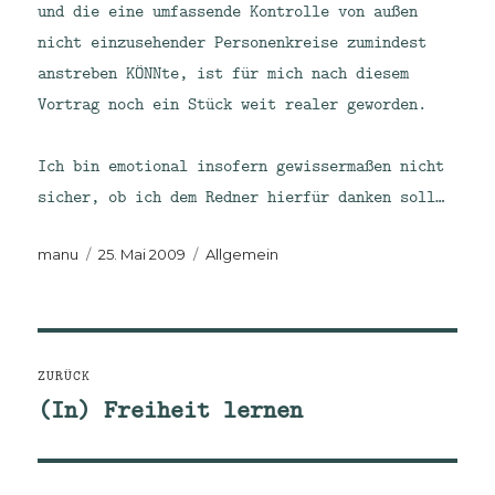
und die eine umfassende Kontrolle von außen
nicht einzusehender Personenkreise zumindest
anstreben KÖNNte, ist für mich nach diesem
Vortrag noch ein Stück weit realer geworden.
Ich bin emotional insofern gewissermaßen nicht
sicher, ob ich dem Redner hierfür danken soll…
Autor
Veröffentlicht
Kategorien
manu
25. Mai 2009
Allgemein
am
Beitragsnavigation
ZURÜCK
(In) Freiheit lernen
Vorheriger
Beitrag: