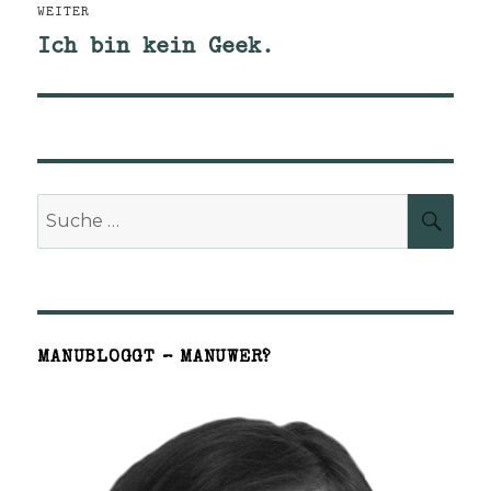
WEITER
Ich bin kein Geek.
Nächster
Beitrag:
Suche
SUCH
nach:
MANUBLOGGT – MANUWER?