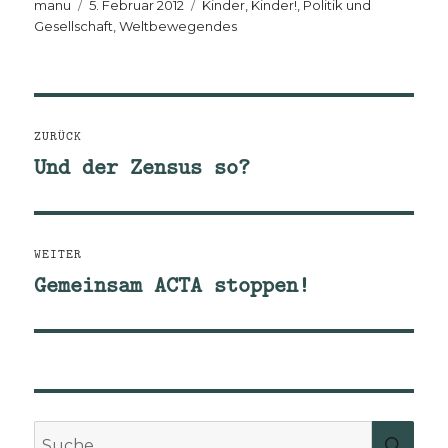
Autor
Veröffentlicht
Kategorien
manu
5. Februar 2012
Kinder, Kinder!
,
Politik und
am
Gesellschaft
,
Weltbewegendes
Beitragsnavigation
ZURÜCK
Und der Zensus so?
Vorheriger
Beitrag:
WEITER
Gemeinsam ACTA stoppen!
Nächster
Beitrag:
Suche
SUCH