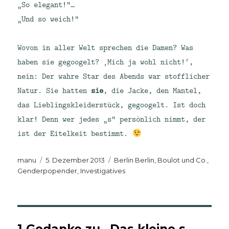
„So elegant!“…
„Und so weich!“
Wovon in aller Welt sprechen die Damen? Was
haben sie gegoogelt? ‚Mich ja wohl nicht!‘,
nein: Der wahre Star des Abends war stofflicher
Natur. Sie hatten
sie
, die Jacke, den Mantel,
das Lieblingskleiderstück, gegoogelt. Ist doch
klar! Denn wer jedes „s“ persönlich nimmt, der
ist der Eitelkeit bestimmt.
Autor
Veröffentlicht
Kategorien
manu
5. Dezember 2013
Berlin Berlin
,
Boulot und Co.
,
am
Genderpopender
,
Investigatives
1 Gedanke zu „Das kleine s