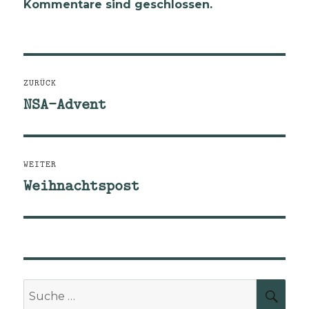
Kommentare sind geschlossen.
Beitragsnavigation
ZURÜCK
NSA-Advent
Vorheriger
Beitrag:
WEITER
Weihnachtspost
Nächster
Beitrag:
Suche
SUCH
nach: