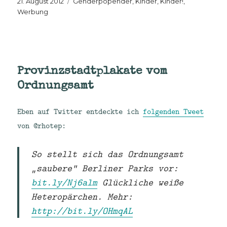
Veröffentlicht
Kategorien
21. August 2012
Genderpopender
,
Kinder, Kinder!
,
am
Werbung
Provinzstadtplakate vom
Ordnungsamt
Eben auf Twitter entdeckte ich
folgenden Tweet
von @rhotep:
So stellt sich das Ordnungsamt
„saubere“ Berliner Parks vor:
bit.ly/Nj6alm
Glückliche weiße
Heteropärchen. Mehr:
http://bit.ly/OHmqAL