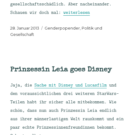
gesellschaftsschädlich. Aber nacheinander.
„#Aufschrei bei Jauch: Das ka
Schauen wir doch mal:
weiterlesen
Veröffentlicht
Kategorien
28. Januar 2013
Genderpopender
,
Politik und
am
Gesellschaft
Prinzessin Leia goes Disney
Jaja, die
Sache mit Disney und Lucasfilm
und
den voraussichtlichen drei weiteren StarWars-
Teilen habt ihr sicher alle mitbekommen. Wie
schön, dass nun auch Prinzessin Leia endlich
aus ihrer männerlastigen Welt rauskommt und ein
paar echte Prinzessinnenfreundinnen bekommt.