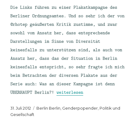
Die Links führen zu einer Plakatkampagne des
Berliner Ordnungsamtes. Und so sehr ich der von
@rhotep geäußerten Kritik zustimme, und zwar
sowohl vom Ansatz her, dass entsprechende
Darstellungen im Sinne von Diversität
keinesfalls zu unterstützen sind, als auch vom
Ansatz her, dass das der Situation in Berlin
keinesfalls entspricht, so sehr fragte ich mich
beim Betrachten der diversen Plakate aus der
Serie auch: Was an dieser Kampagne ist denn
„Provinzstadtplakate vom Ordnung
ÜBERHAUPT Berlin?!
weiterlesen
Veröffentlicht
Kategorien
31. Juli 2012
Berlin Berlin
,
Genderpopender
,
Politik und
am
Gesellschaft