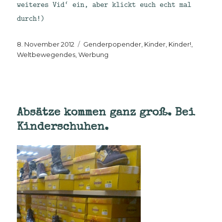
weiteres Vid‘ ein, aber klickt euch echt mal
durch!)
Veröffentlicht
Kategorien
8. November 2012
Genderpopender
,
Kinder, Kinder!
,
am
Weltbewegendes
,
Werbung
Absätze kommen ganz groß. Bei
Kinderschuhen.