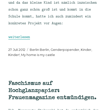
und da das kleine Kind ist nämlich inzwischen
schon ganz schön groß ist und kommt in die
Schule kommt, hatte ich auch zumindest ein
konkretes Projekt vor Augen:
„Die Sewing Machine. So ähnlich wie ein 3D-Drucker,
weiterlesen
Veröffentlicht
Kategorien
27. Juli 2012
Berlin Berlin
,
Genderpopender
,
Kinder,
am
Kinder!
,
My home is my castle
Faschismus auf
Hochglanzpapier:
Frauenmagazine entmündigen.