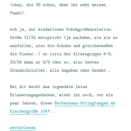
(okay, die 36 schon, aber ihr seht meinen
Punkt).
Ach ja, zur kinderlosen Schuhgrößenrelation:
Größe 31/32 entspricht (je nachdem, wie sie so
ausfallen, also die Schuhe und gleichermaßen
die Kinder..) so circa der Altersgruppe 6-8,
33/34 dann so 8/9 oder so, also bestes
Grundschulalter, alle Angaben ohne Gewähr..
Bei mir weckt das irgendwie leise
Erinnerungsgedanken, wisst ihr noch, vor ein
paar Jahren, diese
Neckermann-Stringtangas ab
Kleidergröße 104
?..
„Absätze kommen ganz groß. Bei Kinderschuhen.“
weiterlesen