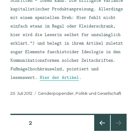
Schritten – lösen kann. Die billigste Variante
kapitalistischer Produktanpreisung. Allerdings
mit einem speziellen Dreh: Hier fehlt nicht
einfach etwas im Regal oder Kleiderschrank,
hier wird die Leserin selbst für unzulänglich
erklärt.“) und belegt in ihrem Artikel zuletzt
sogar Elemente faschistoider Ideologie in den
Kommunikationsformen solcher Zeitschriften.
Fußnägelhochkräuselnd, pointiert und
lesenswert.
Hier der Artikel
.
Veröffentlicht
Kategorien
20. Juli 2012
Genderpopender
,
Politik und Gesellschaft
am
Seitennummerierung
SEITE
2
VORHE