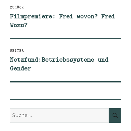
Beitragsnavigation
ZURÜCK
Filmpremiere: Frei wovon? Frei
Vorheriger
Wozu?
Beitrag:
WEITER
Netzfund:Betriebssysteme und
Nächster
Gender
Beitrag:
Suche
SUCH
nach: