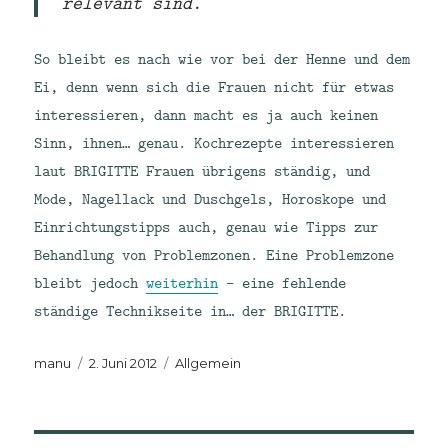
relevant sind.
So bleibt es nach wie vor bei der Henne und dem
Ei, denn wenn sich die Frauen nicht für etwas
interessieren, dann macht es ja auch keinen
Sinn, ihnen… genau. Kochrezepte interessieren
laut BRIGITTE Frauen übrigens ständig, und
Mode, Nagellack und Duschgels, Horoskope und
Einrichtungstipps auch, genau wie Tipps zur
Behandlung von Problemzonen. Eine Problemzone
bleibt jedoch
weiterhin
– eine fehlende
ständige Technikseite in… der BRIGITTE.
Autor
Veröffentlicht
Kategorien
manu
2. Juni 2012
Allgemein
am