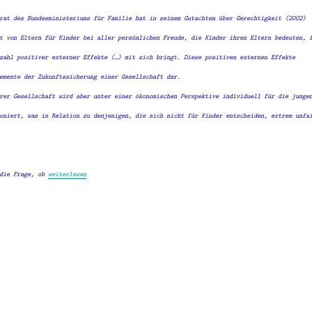
rat des Bundesministeriums für Familie hat in seinem Gutachten über Gerechtigkeit (2002)
t von Eltern für Kinder bei aller persönlichen Freude, die Kinder ihren Eltern bedeuten, 
zahl positiver externer Effekte (…) mit sich bringt. Diese positiven externen Effekte
emente der Zukunftssicherung einer Gesellschaft dar.
rer Gesellschaft wird aber unter einer ökonomischen Perspektive individuell für die junge
oniert, was in Relation zu denjenigen, die sich nicht für Kinder entscheiden, extrem unfa
„Die große Frage“
 die Frage, ob
weiterlesen