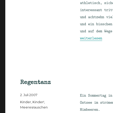
athletisch, sich
interessant trit
und achtzehn vie
und ein bisschen
und auf dem Wege
„Eiszeit“
weiterlesen
Regentanz
Veröffentlicht
Ein Sommertag in
2. Juli 2007
am
Kategorien
Ostsee im ströme
Kinder, Kinder!
,
Meeresrauschen
Himbeeren.