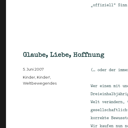
„offiziell“ Sinn
Glaube, Liebe, Hoffnung
Veröffentlicht
(… oder der imme
5. Juni 2007
am
Kategorien
Kinder, Kinder!
,
Weltbewegendes
Wer einen mit un
Dreieinhalbjähri
Welt verändern, 
gesellschaftlich
korrekte Bewusst
Wir kaufen nun n