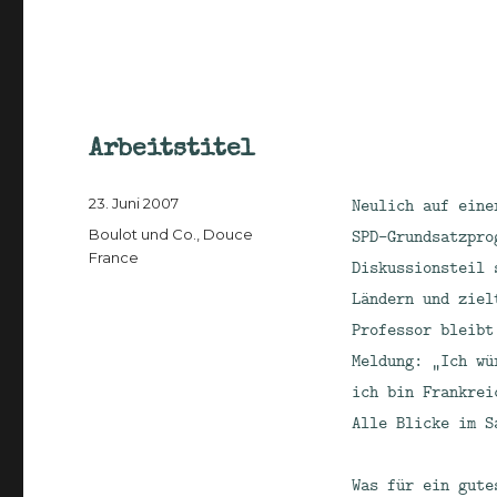
Arbeitstitel
Veröffentlicht
Neulich auf eine
23. Juni 2007
am
Kategorien
SPD-Grundsatzpro
Boulot und Co.
,
Douce
France
Diskussionsteil 
Ländern und ziel
Professor bleibt
Meldung: „Ich wü
ich bin Frankrei
Alle Blicke im S
Was für ein gute