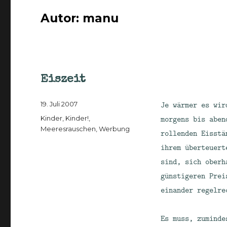
Autor:
manu
Eiszeit
Veröffentlicht
Je wärmer es wir
19. Juli 2007
am
Kategorien
morgens bis aben
Kinder, Kinder!
,
Meeresrauschen
,
Werbung
rollenden Eisstä
ihrem überteuert
sind, sich oberh
günstigeren Prei
einander regelre
Es muss, zuminde