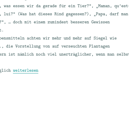
, was essen wir da gerade für ein Tier?“, „Maman, qu’est
, lui?“ (Was hat dieses Rind gegessen?), „Papa, darf man
?“, … doch mit einem zumindest besseren Gewissen
t.
bensmitteln achten wir mehr und mehr auf Siegel wie
, die Vorstellung von auf verseuchten Plantagen
ern ist nämlich noch viel unerträglicher, wenn man selbs
„Glaube, Liebe, Hoffnung“
nglich
weiterlesen