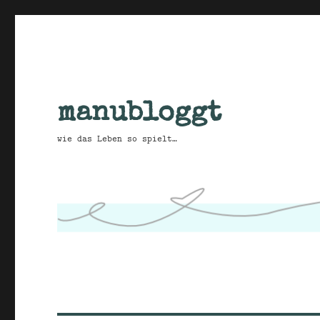
manubloggt
wie das Leben so spielt…