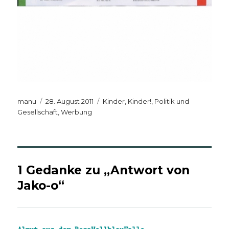
Autor
Veröffentlicht
Kategorien
manu
28. August 2011
Kinder, Kinder!
,
Politik und
am
Gesellschaft
,
Werbung
1 Gedanke zu „Antwort von
Jako-o“