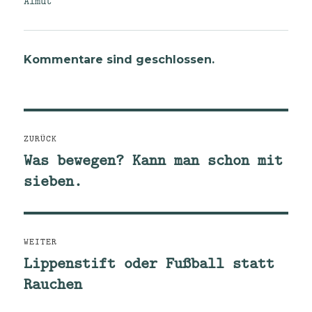
Almut
Kommentare sind geschlossen.
Beitragsnavigation
ZURÜCK
Was bewegen? Kann man schon mit
Vorheriger
sieben.
Beitrag:
WEITER
Lippenstift oder Fußball statt
Nächster
Rauchen
Beitrag: