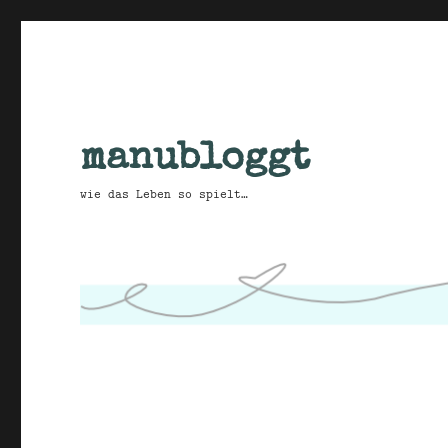
manubloggt
wie das Leben so spielt…