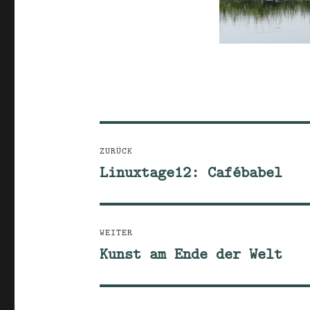
Beitragsnavigation
ZURÜCK
Linuxtage12: Cafébabel
Vorheriger
Beitrag:
WEITER
Kunst am Ende der Welt
Nächster
Beitrag: