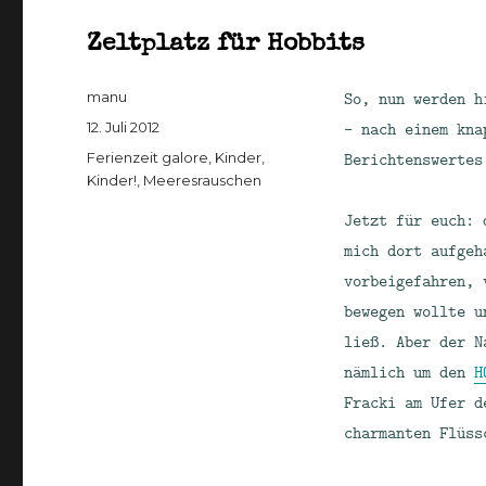
Zeltplatz für Hobbits
Autor
So, nun werden h
manu
Veröffentlicht
– nach einem kna
12. Juli 2012
am
Kategorien
Berichtenswertes
Ferienzeit galore
,
Kinder,
Kinder!
,
Meeresrauschen
Jetzt für euch: 
mich dort aufgeh
vorbeigefahren, 
bewegen wollte u
ließ. Aber der N
nämlich um den
H
Fracki am Ufer d
charmanten Flüss