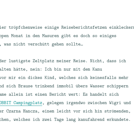
ier tröpfchenweise einige Reiseberichtsfetzen einklecker
ppen Monat in den Masuren gibt es doch so einiges
, was nicht verschütt gehen sollte…
der lustigste Zeltplatz meiner Reise. Nicht, dass ich
alten hätte, nein: Ich bin nur mit dem Kanu
vor mir ein dickes Kind, welches sich keinesfalls mehr
nd sich Brause trinkend immobil übers Wasser schippern
ame allein ist einen Bericht wert: Es handelt sich
OBBIT Campingplatz
, gelegen irgendwo zwischen Wigri und
er Czarna Hancza, einem leicht vor sich hin strömenden,
chen, welches ich zwei Tage lang kanufahrend erkundete.