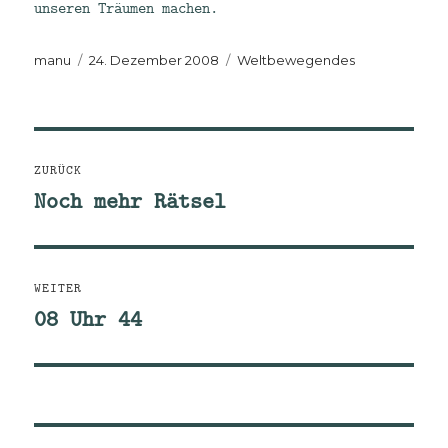
unseren Träumen machen.
Autor
Veröffentlicht
Kategorien
manu
24. Dezember 2008
Weltbewegendes
am
Beitragsnavigation
ZURÜCK
Noch mehr Rätsel
Vorheriger
Beitrag:
WEITER
08 Uhr 44
Nächster
Beitrag: