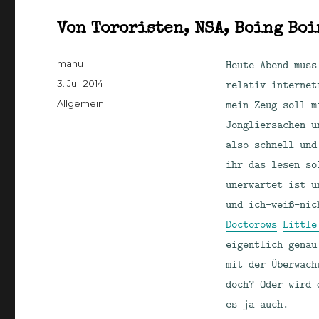
Von Tororisten, NSA, Boing Boi
Autor
Heute Abend muss
manu
Veröffentlicht
relativ internet
3. Juli 2014
am
Kategorien
mein Zeug soll m
Allgemein
Jongliersachen u
also schnell und
ihr das lesen so
unerwartet ist u
und ich-weiß-nic
Doctorows
Little
eigentlich genau
mit der Überwach
doch? Oder wird 
es ja auch.