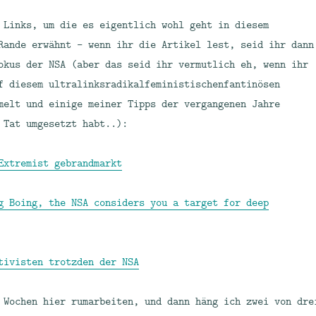
 Links, um die es eigentlich wohl geht in diesem
Rande erwähnt – wenn ihr die Artikel lest, seid ihr dann
okus der NSA (aber das seid ihr vermutlich eh, wenn ihr
f diesem ultralinksradikalfeministischenfantinösen
melt und einige meiner Tipps der vergangenen Jahre
 Tat umgesetzt habt..):
Extremist gebrandmarkt
g Boing, the NSA considers you a target for deep
tivisten trotzden der NSA
 Wochen hier rumarbeiten, und dann häng ich zwei von dre