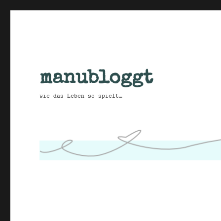
manubloggt
wie das Leben so spielt…