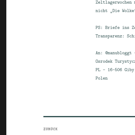
Zeltlagerwochen 
nicht „Die Wolke
PS: Briefe ins Z
Transparenz: Sch
An: @manubloggt 
Osrodek Turystyc
PL – 16-506 Giby
Polen
Beitragsnavigation
ZURÜCK