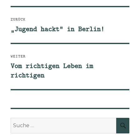
Beitragsnavigation
ZURÜCK
„Jugend hackt“ in Berlin!
Vorheriger
Beitrag:
WEITER
Vom richtigen Leben im
Nächster
richtigen
Beitrag:
Suche
SUCH
nach: