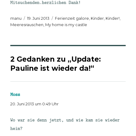
Mitsuchenden.herzlichen Dank!
Autor
Veröffentlicht
Kategorien
manu
19. Juni 2013
Ferienzeit galore
,
Kinder, Kinder!
,
am
Meeresrauschen
,
My home is my castle
2 Gedanken zu „Update:
Pauline ist wieder da!“
Moss
sagt:
20. Juni 2013 um 0:49 Uhr
Wo war sie denn jetzt, und wie kam sie wieder
heim?