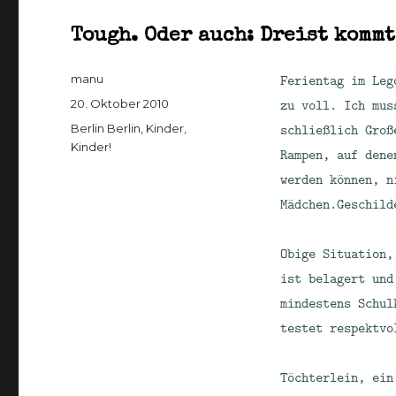
Tough. Oder auch: Dreist kommt
Autor
Ferientag im Leg
manu
Veröffentlicht
zu voll. Ich mus
20. Oktober 2010
am
Kategorien
schließlich Groß
Berlin Berlin
,
Kinder,
Kinder!
Rampen, auf dene
werden können, n
Mädchen.
Geschild
Obige Situation,
ist belagert und
mindestens Schul
testet respektvo
Töchterlein, ein