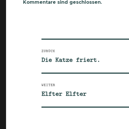
Kommentare sind geschlossen.
Beitragsnavigation
ZURÜCK
Die Katze friert.
Vorheriger
Beitrag:
WEITER
Elfter Elfter
Nächster
Beitrag: