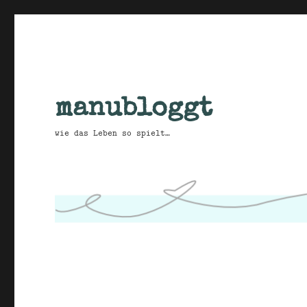
manubloggt
wie das Leben so spielt…