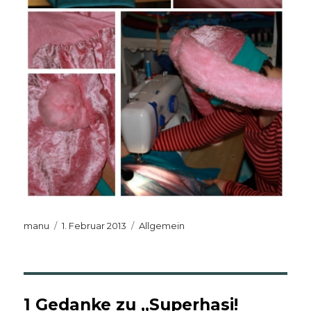
Autor
Veröffentlicht
Kategorien
manu
1. Februar 2013
Allgemein
am
1 Gedanke zu „Superhasi!