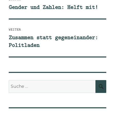
Gender und Zahlen: Helft mit!
Vorheriger
Beitrag:
WEITER
Zusammen statt gegeneinander:
Nächster
Politladen
Beitrag:
Suche
SUCH
nach: