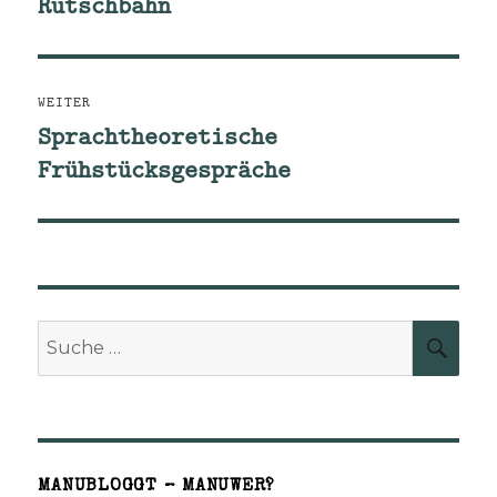
Rutschbahn
Vorheriger
Beitrag:
WEITER
Sprachtheoretische
Nächster
Frühstücksgespräche
Beitrag:
Suche
SUCH
nach:
MANUBLOGGT – MANUWER?