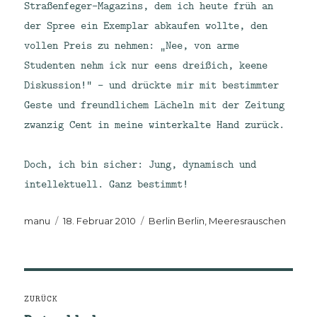
Straßenfeger-Magazins, dem ich heute früh an
der Spree ein Exemplar abkaufen wollte, den
vollen Preis zu nehmen: „Nee, von arme
Studenten nehm ick nur eens dreißich, keene
Diskussion!“ – und drückte mir mit bestimmter
Geste und freundlichem Lächeln mit der Zeitung
zwanzig Cent in meine winterkalte Hand zurück.
Doch, ich bin sicher: Jung, dynamisch und
intellektuell. Ganz bestimmt!
Autor
Veröffentlicht
Kategorien
manu
18. Februar 2010
Berlin Berlin
,
Meeresrauschen
am
Beitragsnavigation
ZURÜCK