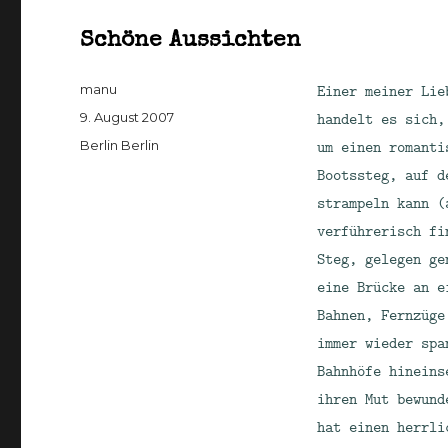
Schöne Aussichten
Autor
Einer meiner Lie
manu
Veröffentlicht
handelt es sich,
9. August 2007
am
Kategorien
um einen romanti
Berlin Berlin
Bootssteg, auf d
strampeln kann (
verführerisch fi
Steg, gelegen ge
eine Brücke an e
Bahnen, Fernzüge
immer wieder spa
Bahnhöfe hineins
ihren Mut bewund
hat einen herrli