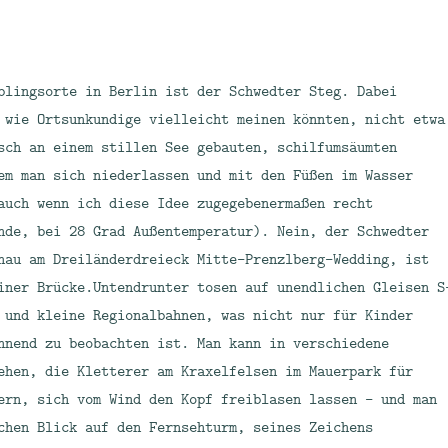
blingsorte in Berlin ist der Schwedter Steg. Dabei
 wie Ortsunkundige vielleicht meinen könnten, nicht etwa
sch an einem stillen See gebauten, schilfumsäumten
em man sich niederlassen und mit den Füßen im Wasser
auch wenn ich diese Idee zugegebenermaßen recht
nde, bei 28 Grad Außentemperatur). Nein, der Schwedter
nau am Dreiländerdreieck Mitte-Prenzlberg-Wedding, ist
iner Brücke.
Untendrunter tosen auf unendlichen Gleisen S
 und kleine Regionalbahnen, was nicht nur für Kinder
nnend zu beobachten ist. Man kann in verschiedene
ehen, die Kletterer am Kraxelfelsen im Mauerpark für
ern, sich vom Wind den Kopf freiblasen lassen – und man
chen Blick auf den Fernsehturm, seines Zeichens