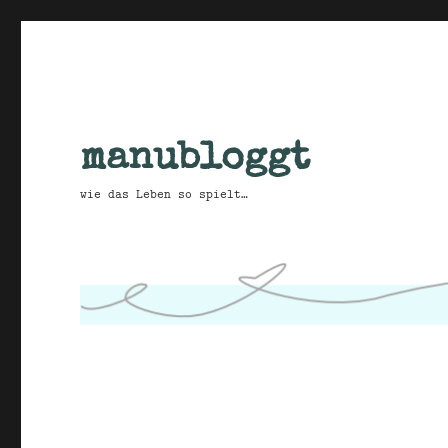
manubloggt
wie das Leben so spielt…