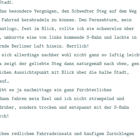
Stadt.
das besondere Vergnügen, den Schwedter Steg auf dem Weg
 Fahrrad herabradeln zu können. Den Fernsehturm, mein
matlogo, fest im Blick, rollte ich wie schwerelos über
, umkurvte eine von links kommende S-Bahn und lachte in
rnde Berliner Luft hinein. Herrlich!
 sich allerdings nachher wohl nicht ganz so luftig leich
a zeigt der geliebte Steg dann naturgemäß nach oben, gen
ichen Aussichtspunkt mit Blick über die halbe Stadt,
auf…
ibt es ja nachmittags ein ganz fürchterliches
dann fahren mein Esel und ich nicht strampelnd und
drüber, sondern trocken und entspannt mit der S-Bahn
rch!
chen redlichem Fahrradeinsatz und häufigem Zurücklegen