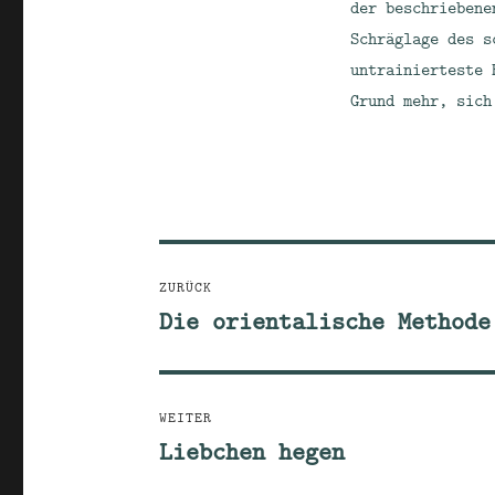
der beschriebene
Schräglage des s
untrainierteste 
Grund mehr, sich
Beitragsnavigation
ZURÜCK
Die orientalische Methode
Vorheriger
Beitrag:
WEITER
Liebchen hegen
Nächster
Beitrag: