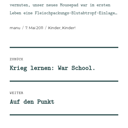
vermuten, unser neues Mousepad war im ersten
Leben eine Fleischpackungs-Blutabtropf-Einlage…
Autor
Veröffentlicht
Kategorien
manu
7. Mai 2011
Kinder, Kinder!
am
Beitragsnavigation
ZURÜCK
Krieg lernen: War School.
Vorheriger
Beitrag:
WEITER
Auf den Punkt
Nächster
Beitrag: