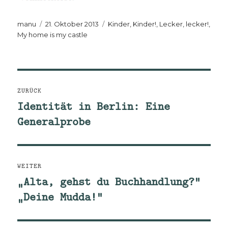
Autor
Veröffentlicht
Kategorien
manu
21. Oktober 2013
Kinder, Kinder!
,
Lecker, lecker!
,
am
My home is my castle
Beitragsnavigation
ZURÜCK
Identität in Berlin: Eine
Vorheriger
Generalprobe
Beitrag:
WEITER
„Alta, gehst du Buchhandlung?“
Nächster
„Deine Mudda!“
Beitrag: