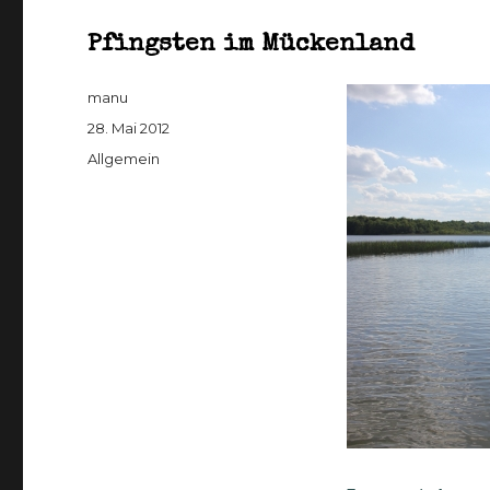
Pfingsten im Mückenland
Autor
manu
Veröffentlicht
28. Mai 2012
am
Kategorien
Allgemein