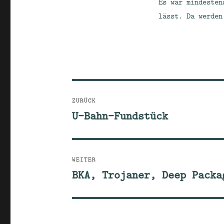
Es war mindesten
lässt. Da werden
Beitragsnavigation
ZURÜCK
U-Bahn-Fundstück
Vorheriger
Beitrag:
WEITER
BKA, Trojaner, Deep Packa
Nächster
Beitrag: