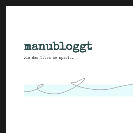
manubloggt
wie das Leben so spielt…