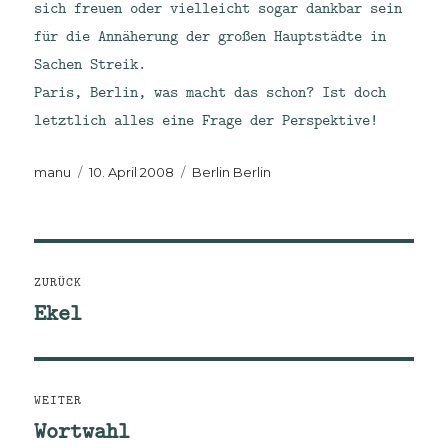
sich freuen oder vielleicht sogar dankbar sein
für die Annäherung der großen Hauptstädte in
Sachen Streik.
Paris, Berlin, was macht das schon? Ist doch
letztlich alles eine Frage der Perspektive!
Autor
Veröffentlicht
Kategorien
manu
10. April 2008
Berlin Berlin
am
Beitragsnavigation
ZURÜCK
Ekel
Vorheriger
Beitrag:
WEITER
Wortwahl
Nächster