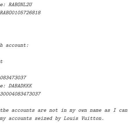
e: RABONL2U
RABO0105726818
h account:
t
083473037
e: DABADKKK
30004083473037
the accounts are not in my own name as I can
my accounts seized by Louis Vuitton.