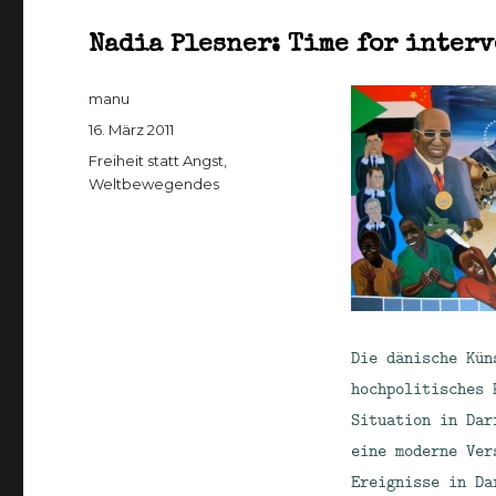
Nadia Plesner: Time for inter
Autor
manu
Veröffentlicht
16. März 2011
am
Kategorien
Freiheit statt Angst
,
Weltbewegendes
Die dänische Kün
hochpolitisches 
Situation in Dar
eine moderne Ve
Ereignisse in Da