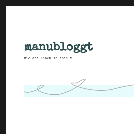
manubloggt
wie das Leben so spielt…