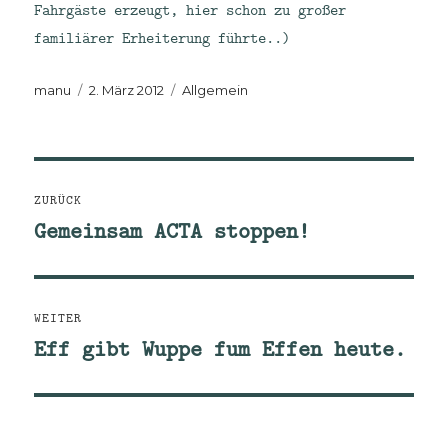
Fahrgäste erzeugt, hier schon zu großer
familiärer Erheiterung führte..)
Autor
Veröffentlicht
Kategorien
manu
2. März 2012
Allgemein
am
Beitragsnavigation
ZURÜCK
Gemeinsam ACTA stoppen!
Vorheriger
Beitrag:
WEITER
Eff gibt Wuppe fum Effen heute.
Nächster
Beitrag: