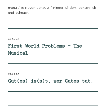
Autor
Veröffentlicht
Kategorien
manu
15. November 2012
Kinder, Kinder!
,
Teckschnick
am
und -schnack
Beitragsnavigation
ZURÜCK
First World Problems – The
Vorheriger
Musical
Beitrag:
WEITER
Gut(es) is(s)t, wer Gutes tut.
Nächster
Beitrag: