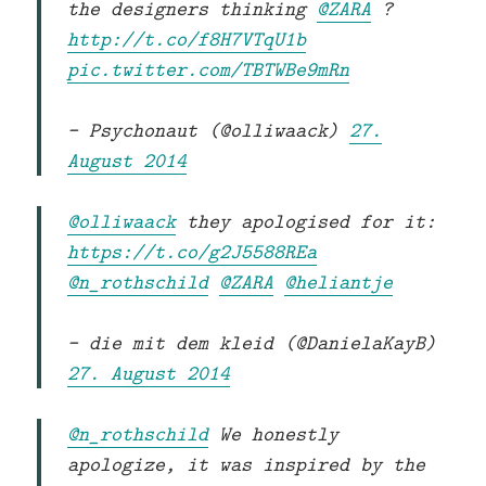
the designers thinking
@ZARA
?
http://t.co/f8H7VTqU1b
pic.twitter.com/TBTWBe9mRn
— Psychonaut (@olliwaack)
27.
August 2014
@olliwaack
they apologised for it:
https://t.co/g2J5588REa
@n_rothschild
@ZARA
@heliantje
— die mit dem kleid (@DanielaKayB)
27. August 2014
@n_rothschild
We honestly
apologize, it was inspired by the