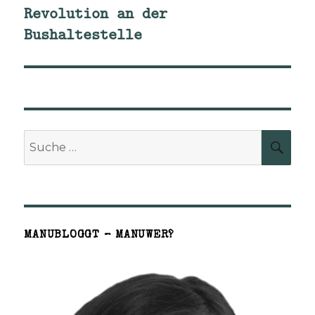
Revolution an der
Nächster
Bushaltestelle
Beitrag:
Suche
SUCH
nach:
MANUBLOGGT – MANUWER?