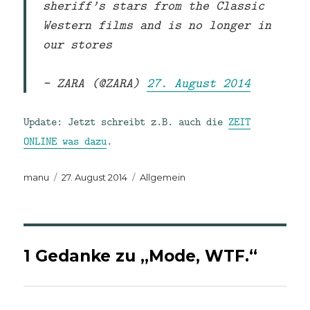
sheriff’s stars from the Classic
Western films and is no longer in
our stores
— ZARA (@ZARA)
27. August 2014
Update: Jetzt schreibt z.B. auch die
ZEIT
ONLINE was dazu
.
Autor
Veröffentlicht
Kategorien
manu
27. August 2014
Allgemein
am
1 Gedanke zu „Mode, WTF.“