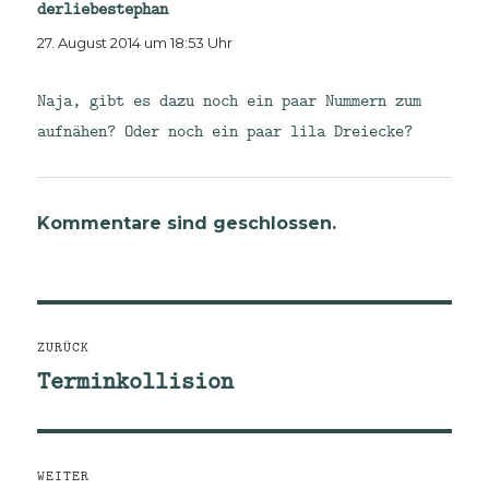
derliebestephan
sagt:
27. August 2014 um 18:53 Uhr
Naja, gibt es dazu noch ein paar Nummern zum
aufnähen? Oder noch ein paar lila Dreiecke?
Kommentare sind geschlossen.
Beitragsnavigation
ZURÜCK
Terminkollision
Vorheriger
Beitrag:
WEITER